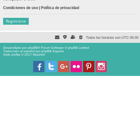
Condiciones de uso
|
Política de privacidad
Registrarse
Todos los horarios son
UTC-05:00
Desarrollado por
phpBB
® Forum Software © phpBB Limited
Traducción al español por
phpBB España
Style proflat © 2017
Mazeltof