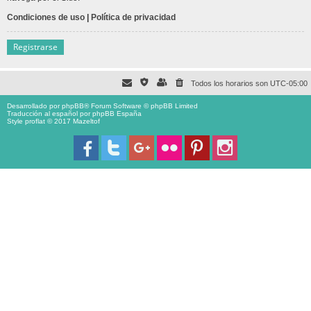
Condiciones de uso
|
Política de privacidad
Registrarse
Todos los horarios son
UTC-05:00
Desarrollado por
phpBB
® Forum Software © phpBB Limited
Traducción al español por
phpBB España
Style proflat © 2017
Mazeltof