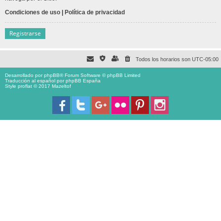
Condiciones de uso
|
Política de privacidad
Registrarse
Todos los horarios son
UTC-05:00
Desarrollado por
phpBB
® Forum Software © phpBB Limited
Traducción al español por
phpBB España
Style proflat © 2017
Mazeltof