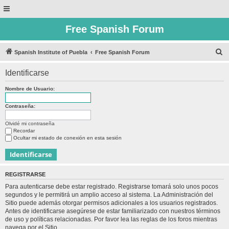
Free Spanish Forum
B
Spanish Institute of Puebla
Free Spanish Forum
u
Identificarse
s
c
Nombre de Usuario:
a
Contraseña:
r
Olvidé mi contraseña
Recordar
Ocultar mi estado de conexión en esta sesión
REGISTRARSE
Para autenticarse debe estar registrado. Registrarse tomará solo unos pocos
segundos y le permitirá un amplio acceso al sistema. La Administración del
Sitio puede además otorgar permisos adicionales a los usuarios registrados.
Antes de identificarse asegúrese de estar familiarizado con nuestros términos
de uso y políticas relacionadas. Por favor lea las reglas de los foros mientras
navega por el Sitio.