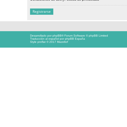
Registrarse
Desarrollado por
phpBB
® Forum Software © phpBB Limited
Traducción al español por
phpBB España
Style proflat © 2017
Mazeltof