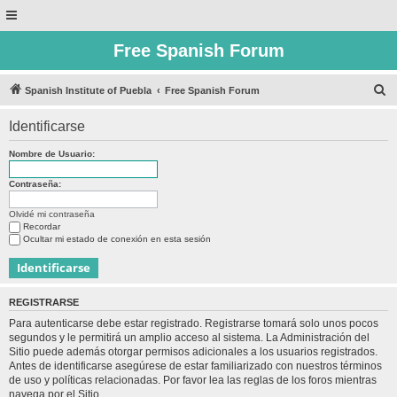
Free Spanish Forum
B
Spanish Institute of Puebla
Free Spanish Forum
u
Identificarse
s
c
Nombre de Usuario:
a
Contraseña:
r
Olvidé mi contraseña
Recordar
Ocultar mi estado de conexión en esta sesión
REGISTRARSE
Para autenticarse debe estar registrado. Registrarse tomará solo unos pocos
segundos y le permitirá un amplio acceso al sistema. La Administración del
Sitio puede además otorgar permisos adicionales a los usuarios registrados.
Antes de identificarse asegúrese de estar familiarizado con nuestros términos
de uso y políticas relacionadas. Por favor lea las reglas de los foros mientras
navega por el Sitio.