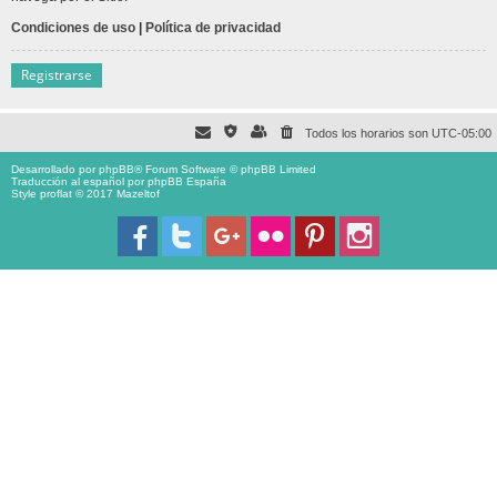
Condiciones de uso
|
Política de privacidad
Registrarse
Todos los horarios son
UTC-05:00
Desarrollado por
phpBB
® Forum Software © phpBB Limited
Traducción al español por
phpBB España
Style proflat © 2017
Mazeltof