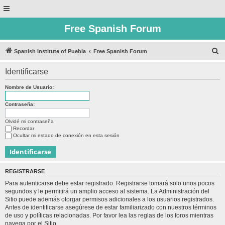
Free Spanish Forum
B
Spanish Institute of Puebla
Free Spanish Forum
u
Identificarse
s
c
Nombre de Usuario:
a
Contraseña:
r
Olvidé mi contraseña
Recordar
Ocultar mi estado de conexión en esta sesión
REGISTRARSE
Para autenticarse debe estar registrado. Registrarse tomará solo unos pocos
segundos y le permitirá un amplio acceso al sistema. La Administración del
Sitio puede además otorgar permisos adicionales a los usuarios registrados.
Antes de identificarse asegúrese de estar familiarizado con nuestros términos
de uso y políticas relacionadas. Por favor lea las reglas de los foros mientras
navega por el Sitio.