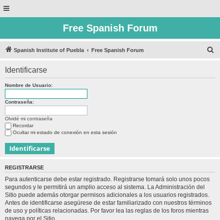
Free Spanish Forum
B
Spanish Institute of Puebla
Free Spanish Forum
u
Identificarse
s
c
Nombre de Usuario:
a
Contraseña:
r
Olvidé mi contraseña
Recordar
Ocultar mi estado de conexión en esta sesión
REGISTRARSE
Para autenticarse debe estar registrado. Registrarse tomará solo unos pocos
segundos y le permitirá un amplio acceso al sistema. La Administración del
Sitio puede además otorgar permisos adicionales a los usuarios registrados.
Antes de identificarse asegúrese de estar familiarizado con nuestros términos
de uso y políticas relacionadas. Por favor lea las reglas de los foros mientras
navega por el Sitio.