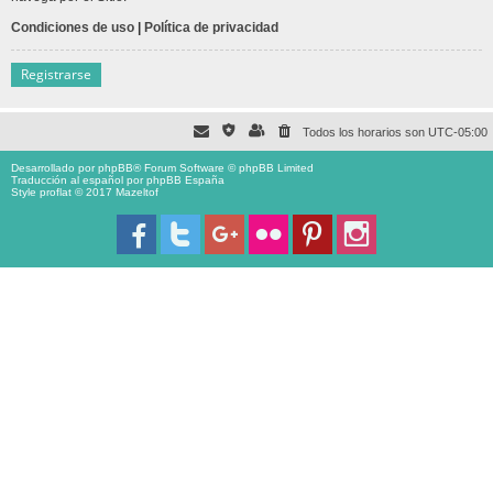
Condiciones de uso
|
Política de privacidad
Registrarse
Todos los horarios son
UTC-05:00
Desarrollado por
phpBB
® Forum Software © phpBB Limited
Traducción al español por
phpBB España
Style proflat © 2017
Mazeltof