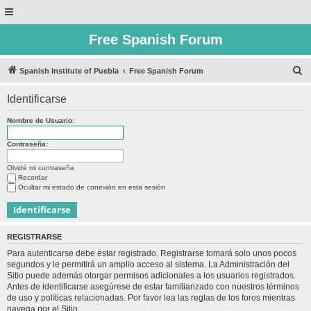
Free Spanish Forum
B
Spanish Institute of Puebla
Free Spanish Forum
u
Identificarse
s
c
Nombre de Usuario:
a
Contraseña:
r
Olvidé mi contraseña
Recordar
Ocultar mi estado de conexión en esta sesión
REGISTRARSE
Para autenticarse debe estar registrado. Registrarse tomará solo unos pocos
segundos y le permitirá un amplio acceso al sistema. La Administración del
Sitio puede además otorgar permisos adicionales a los usuarios registrados.
Antes de identificarse asegúrese de estar familiarizado con nuestros términos
de uso y políticas relacionadas. Por favor lea las reglas de los foros mientras
navega por el Sitio.