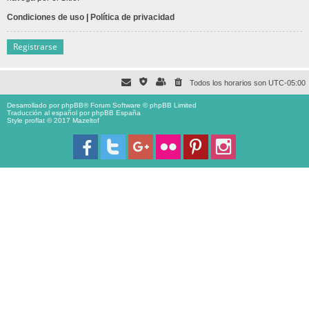
Condiciones de uso
|
Política de privacidad
Registrarse
Todos los horarios son
UTC-05:00
Desarrollado por
phpBB
® Forum Software © phpBB Limited
Traducción al español por
phpBB España
Style proflat © 2017
Mazeltof