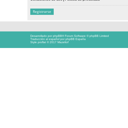
Registrarse
Desarrollado por
phpBB
® Forum Software © phpBB Limited
Traducción al español por
phpBB España
Style proflat © 2017
Mazeltof