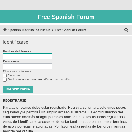
Free Spanish Forum
B
Spanish Institute of Puebla
Free Spanish Forum
u
Identificarse
s
c
Nombre de Usuario:
a
Contraseña:
r
Olvidé mi contraseña
Recordar
Ocultar mi estado de conexión en esta sesión
REGISTRARSE
Para autenticarse debe estar registrado. Registrarse tomará solo unos pocos
segundos y le permitirá un amplio acceso al sistema. La Administración del
Sitio puede además otorgar permisos adicionales a los usuarios registrados.
Antes de identificarse asegúrese de estar familiarizado con nuestros términos
de uso y políticas relacionadas. Por favor lea las reglas de los foros mientras
navega por el Sitio.