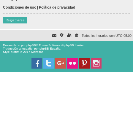
Condiciones de uso
|
Política de privacidad
Registrarse
Todos los horarios son
UTC-05:00
Desarrollado por
phpBB
® Forum Software © phpBB Limited
Traducción al español por
phpBB España
Style proflat © 2017
Mazeltof