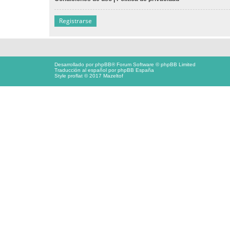
Registrarse
Desarrollado por
phpBB
® Forum Software © phpBB Limited
Traducción al español por
phpBB España
Style proflat © 2017
Mazeltof