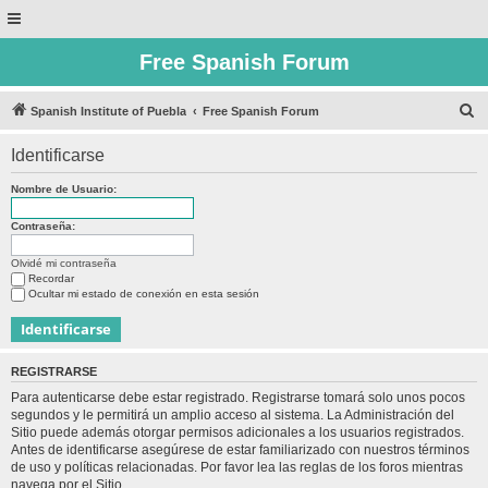
Free Spanish Forum
B
Spanish Institute of Puebla
Free Spanish Forum
u
Identificarse
s
c
Nombre de Usuario:
a
Contraseña:
r
Olvidé mi contraseña
Recordar
Ocultar mi estado de conexión en esta sesión
REGISTRARSE
Para autenticarse debe estar registrado. Registrarse tomará solo unos pocos
segundos y le permitirá un amplio acceso al sistema. La Administración del
Sitio puede además otorgar permisos adicionales a los usuarios registrados.
Antes de identificarse asegúrese de estar familiarizado con nuestros términos
de uso y políticas relacionadas. Por favor lea las reglas de los foros mientras
navega por el Sitio.