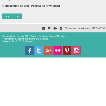
Condiciones de uso
|
Política de privacidad
Registrarse
Todos los horarios son
UTC-05:00
Desarrollado por
phpBB
® Forum Software © phpBB Limited
Traducción al español por
phpBB España
Style proflat © 2017
Mazeltof