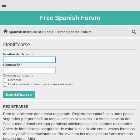
Free Spanish Forum
B
Spanish Institute of Puebla
Free Spanish Forum
u
Identificarse
s
c
Nombre de Usuario:
a
Contraseña:
r
Olvidé mi contraseña
Recordar
Ocultar mi estado de conexión en esta sesión
REGISTRARSE
Para autenticarse debe estar registrado. Registrarse tomará solo unos pocos
segundos y le permitirá un amplio acceso al sistema. La Administración del
Sitio puede además otorgar permisos adicionales a los usuarios registrados.
Antes de identificarse asegúrese de estar familiarizado con nuestros términos
de uso y políticas relacionadas. Por favor lea las reglas de los foros mientras
navega por el Sitio.