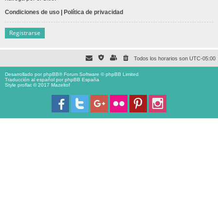
Condiciones de uso
|
Política de privacidad
Registrarse
Todos los horarios son
UTC-05:00
Desarrollado por
phpBB
® Forum Software © phpBB Limited
Traducción al español por
phpBB España
Style proflat © 2017
Mazeltof