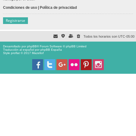
Condiciones de uso
|
Política de privacidad
Registrarse
Todos los horarios son
UTC-05:00
Desarrollado por
phpBB
® Forum Software © phpBB Limited
Traducción al español por
phpBB España
Style proflat © 2017
Mazeltof