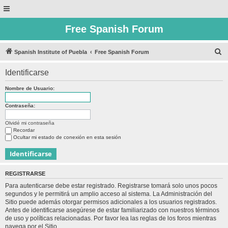
Free Spanish Forum
B
Spanish Institute of Puebla
Free Spanish Forum
u
Identificarse
s
c
Nombre de Usuario:
a
Contraseña:
r
Olvidé mi contraseña
Recordar
Ocultar mi estado de conexión en esta sesión
REGISTRARSE
Para autenticarse debe estar registrado. Registrarse tomará solo unos pocos
segundos y le permitirá un amplio acceso al sistema. La Administración del
Sitio puede además otorgar permisos adicionales a los usuarios registrados.
Antes de identificarse asegúrese de estar familiarizado con nuestros términos
de uso y políticas relacionadas. Por favor lea las reglas de los foros mientras
navega por el Sitio.