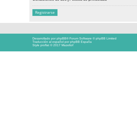
Registrarse
Desarrollado por
phpBB
® Forum Software © phpBB Limited
Traducción al español por
phpBB España
Style proflat © 2017
Mazeltof