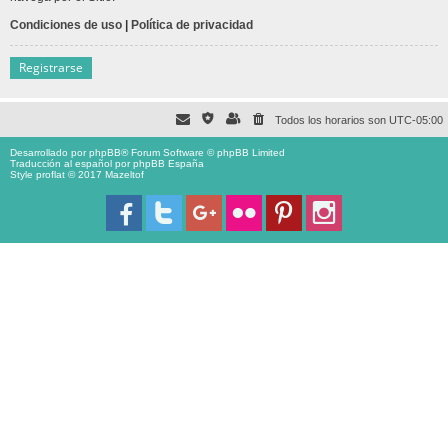
Condiciones de uso
|
Política de privacidad
Registrarse
Todos los horarios son
UTC-05:00
Desarrollado por
phpBB
® Forum Software © phpBB Limited
Traducción al español por
phpBB España
Style proflat © 2017
Mazeltof