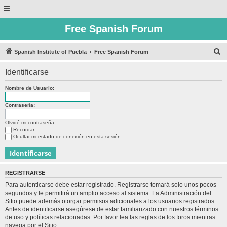
Free Spanish Forum
B
Spanish Institute of Puebla
Free Spanish Forum
u
Identificarse
s
c
Nombre de Usuario:
a
Contraseña:
r
Olvidé mi contraseña
Recordar
Ocultar mi estado de conexión en esta sesión
REGISTRARSE
Para autenticarse debe estar registrado. Registrarse tomará solo unos pocos
segundos y le permitirá un amplio acceso al sistema. La Administración del
Sitio puede además otorgar permisos adicionales a los usuarios registrados.
Antes de identificarse asegúrese de estar familiarizado con nuestros términos
de uso y políticas relacionadas. Por favor lea las reglas de los foros mientras
navega por el Sitio.