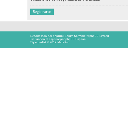
Registrarse
Desarrollado por
phpBB
® Forum Software © phpBB Limited
Traducción al español por
phpBB España
Style proflat © 2017
Mazeltof