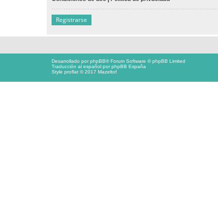
Registrarse
Desarrollado por
phpBB
® Forum Software © phpBB Limited
Traducción al español por
phpBB España
Style proflat © 2017
Mazeltof