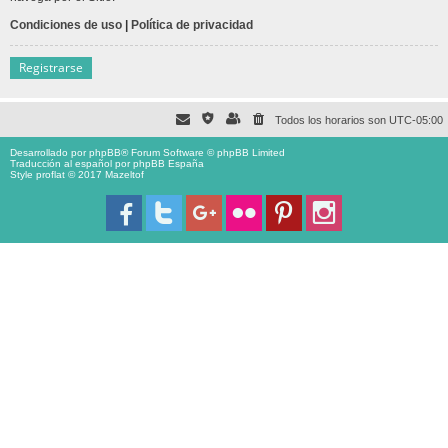
Condiciones de uso
|
Política de privacidad
Registrarse
Todos los horarios son
UTC-05:00
Desarrollado por
phpBB
® Forum Software © phpBB Limited
Traducción al español por
phpBB España
Style proflat © 2017
Mazeltof