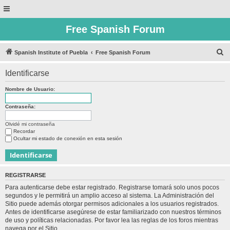
Free Spanish Forum
B
Spanish Institute of Puebla
Free Spanish Forum
u
Identificarse
s
c
Nombre de Usuario:
a
Contraseña:
r
Olvidé mi contraseña
Recordar
Ocultar mi estado de conexión en esta sesión
REGISTRARSE
Para autenticarse debe estar registrado. Registrarse tomará solo unos pocos
segundos y le permitirá un amplio acceso al sistema. La Administración del
Sitio puede además otorgar permisos adicionales a los usuarios registrados.
Antes de identificarse asegúrese de estar familiarizado con nuestros términos
de uso y políticas relacionadas. Por favor lea las reglas de los foros mientras
navega por el Sitio.