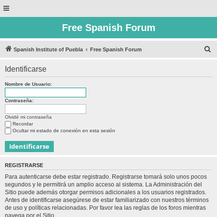
Free Spanish Forum
B
Spanish Institute of Puebla
Free Spanish Forum
u
Identificarse
s
c
Nombre de Usuario:
a
Contraseña:
r
Olvidé mi contraseña
Recordar
Ocultar mi estado de conexión en esta sesión
REGISTRARSE
Para autenticarse debe estar registrado. Registrarse tomará solo unos pocos
segundos y le permitirá un amplio acceso al sistema. La Administración del
Sitio puede además otorgar permisos adicionales a los usuarios registrados.
Antes de identificarse asegúrese de estar familiarizado con nuestros términos
de uso y políticas relacionadas. Por favor lea las reglas de los foros mientras
navega por el Sitio.