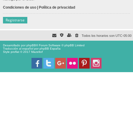
Condiciones de uso
|
Política de privacidad
Registrarse
Todos los horarios son
UTC-05:00
Desarrollado por
phpBB
® Forum Software © phpBB Limited
Traducción al español por
phpBB España
Style proflat © 2017
Mazeltof