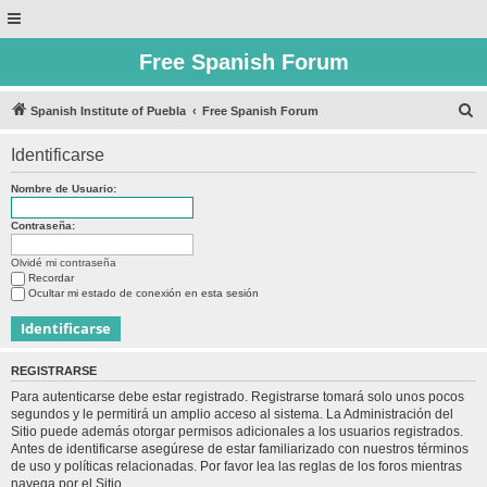
Free Spanish Forum
B
Spanish Institute of Puebla
Free Spanish Forum
u
Identificarse
s
c
Nombre de Usuario:
a
Contraseña:
r
Olvidé mi contraseña
Recordar
Ocultar mi estado de conexión en esta sesión
REGISTRARSE
Para autenticarse debe estar registrado. Registrarse tomará solo unos pocos
segundos y le permitirá un amplio acceso al sistema. La Administración del
Sitio puede además otorgar permisos adicionales a los usuarios registrados.
Antes de identificarse asegúrese de estar familiarizado con nuestros términos
de uso y políticas relacionadas. Por favor lea las reglas de los foros mientras
navega por el Sitio.