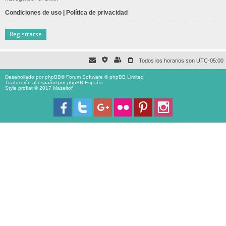
Condiciones de uso
|
Política de privacidad
Registrarse
Todos los horarios son
UTC-05:00
Desarrollado por
phpBB
® Forum Software © phpBB Limited
Traducción al español por
phpBB España
Style proflat © 2017
Mazeltof