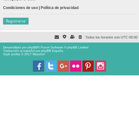
Condiciones de uso
|
Política de privacidad
Registrarse
Todos los horarios son
UTC-05:00
Desarrollado por
phpBB
® Forum Software © phpBB Limited
Traducción al español por
phpBB España
Style proflat © 2017
Mazeltof