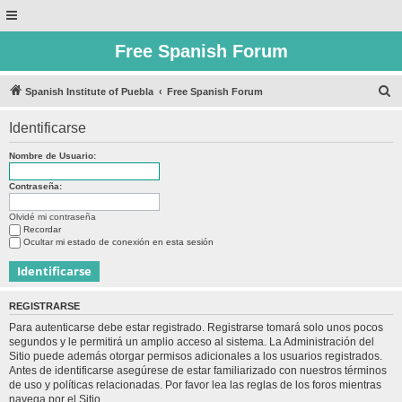
Free Spanish Forum
B
Spanish Institute of Puebla
Free Spanish Forum
u
Identificarse
s
c
Nombre de Usuario:
a
Contraseña:
r
Olvidé mi contraseña
Recordar
Ocultar mi estado de conexión en esta sesión
REGISTRARSE
Para autenticarse debe estar registrado. Registrarse tomará solo unos pocos
segundos y le permitirá un amplio acceso al sistema. La Administración del
Sitio puede además otorgar permisos adicionales a los usuarios registrados.
Antes de identificarse asegúrese de estar familiarizado con nuestros términos
de uso y políticas relacionadas. Por favor lea las reglas de los foros mientras
navega por el Sitio.