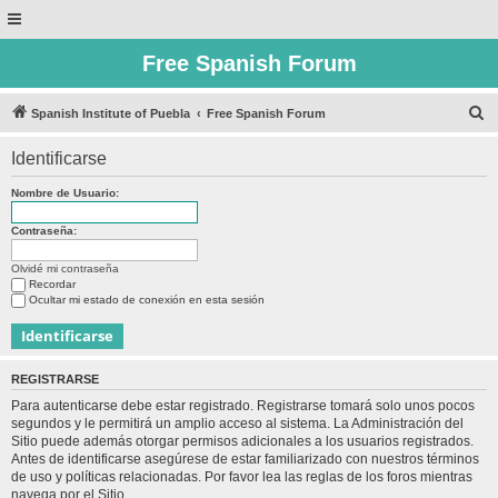
Free Spanish Forum
B
Spanish Institute of Puebla
Free Spanish Forum
u
Identificarse
s
c
Nombre de Usuario:
a
Contraseña:
r
Olvidé mi contraseña
Recordar
Ocultar mi estado de conexión en esta sesión
REGISTRARSE
Para autenticarse debe estar registrado. Registrarse tomará solo unos pocos
segundos y le permitirá un amplio acceso al sistema. La Administración del
Sitio puede además otorgar permisos adicionales a los usuarios registrados.
Antes de identificarse asegúrese de estar familiarizado con nuestros términos
de uso y políticas relacionadas. Por favor lea las reglas de los foros mientras
navega por el Sitio.