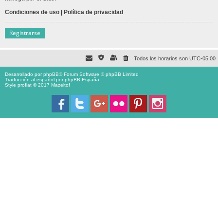
Condiciones de uso
|
Política de privacidad
Registrarse
Todos los horarios son
UTC-05:00
Desarrollado por
phpBB
® Forum Software © phpBB Limited
Traducción al español por
phpBB España
Style proflat © 2017
Mazeltof