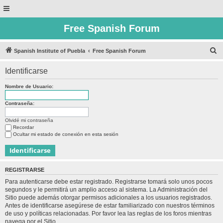
Free Spanish Forum
B
Spanish Institute of Puebla
Free Spanish Forum
u
Identificarse
s
c
Nombre de Usuario:
a
Contraseña:
r
Olvidé mi contraseña
Recordar
Ocultar mi estado de conexión en esta sesión
REGISTRARSE
Para autenticarse debe estar registrado. Registrarse tomará solo unos pocos
segundos y le permitirá un amplio acceso al sistema. La Administración del
Sitio puede además otorgar permisos adicionales a los usuarios registrados.
Antes de identificarse asegúrese de estar familiarizado con nuestros términos
de uso y políticas relacionadas. Por favor lea las reglas de los foros mientras
navega por el Sitio.