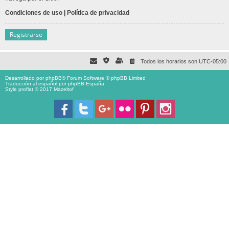
Condiciones de uso
|
Política de privacidad
Registrarse
Todos los horarios son
UTC-05:00
Desarrollado por
phpBB
® Forum Software © phpBB Limited
Traducción al español por
phpBB España
Style proflat © 2017
Mazeltof