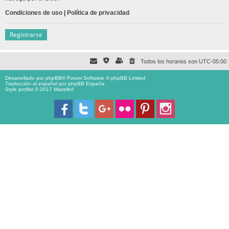
Condiciones de uso
|
Política de privacidad
Registrarse
Todos los horarios son
UTC-05:00
Desarrollado por
phpBB
® Forum Software © phpBB Limited
Traducción al español por
phpBB España
Style proflat © 2017
Mazeltof