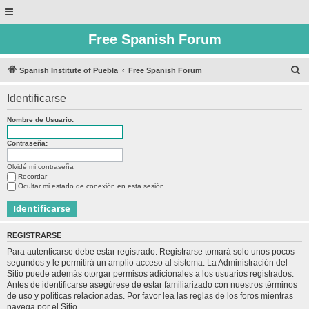
Free Spanish Forum
B
Spanish Institute of Puebla
Free Spanish Forum
u
Identificarse
s
c
Nombre de Usuario:
a
Contraseña:
r
Olvidé mi contraseña
Recordar
Ocultar mi estado de conexión en esta sesión
REGISTRARSE
Para autenticarse debe estar registrado. Registrarse tomará solo unos pocos
segundos y le permitirá un amplio acceso al sistema. La Administración del
Sitio puede además otorgar permisos adicionales a los usuarios registrados.
Antes de identificarse asegúrese de estar familiarizado con nuestros términos
de uso y políticas relacionadas. Por favor lea las reglas de los foros mientras
navega por el Sitio.