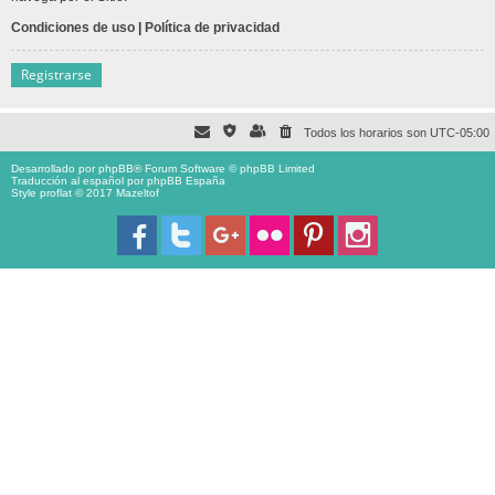
Condiciones de uso
|
Política de privacidad
Registrarse
Todos los horarios son
UTC-05:00
Desarrollado por
phpBB
® Forum Software © phpBB Limited
Traducción al español por
phpBB España
Style proflat © 2017
Mazeltof