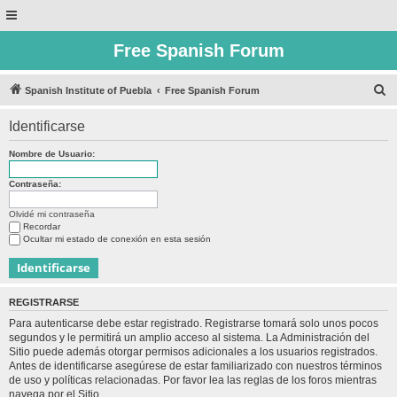
Free Spanish Forum
B
Spanish Institute of Puebla
Free Spanish Forum
u
Identificarse
s
c
Nombre de Usuario:
a
Contraseña:
r
Olvidé mi contraseña
Recordar
Ocultar mi estado de conexión en esta sesión
REGISTRARSE
Para autenticarse debe estar registrado. Registrarse tomará solo unos pocos
segundos y le permitirá un amplio acceso al sistema. La Administración del
Sitio puede además otorgar permisos adicionales a los usuarios registrados.
Antes de identificarse asegúrese de estar familiarizado con nuestros términos
de uso y políticas relacionadas. Por favor lea las reglas de los foros mientras
navega por el Sitio.