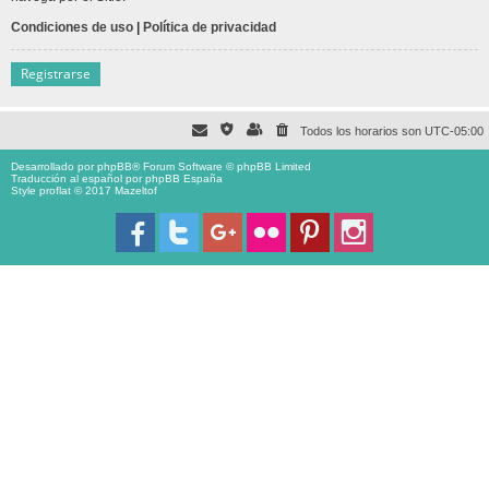
Condiciones de uso
|
Política de privacidad
Registrarse
Todos los horarios son
UTC-05:00
Desarrollado por
phpBB
® Forum Software © phpBB Limited
Traducción al español por
phpBB España
Style proflat © 2017
Mazeltof