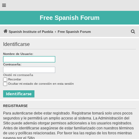
Free Spanish Forum
B
Spanish Institute of Puebla
Free Spanish Forum
u
Identificarse
s
c
Nombre de Usuario:
a
Contraseña:
r
Olvidé mi contraseña
Recordar
Ocultar mi estado de conexión en esta sesión
REGISTRARSE
Para autenticarse debe estar registrado. Registrarse tomará solo unos pocos
segundos y le permitirá un amplio acceso al sistema. La Administración del
Sitio puede además otorgar permisos adicionales a los usuarios registrados.
Antes de identificarse asegúrese de estar familiarizado con nuestros términos
de uso y políticas relacionadas. Por favor lea las reglas de los foros mientras
navega por el Sitio.