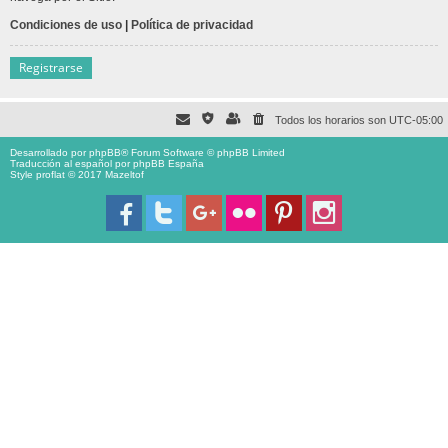
Condiciones de uso
|
Política de privacidad
Registrarse
Todos los horarios son
UTC-05:00
Desarrollado por
phpBB
® Forum Software © phpBB Limited
Traducción al español por
phpBB España
Style proflat © 2017
Mazeltof