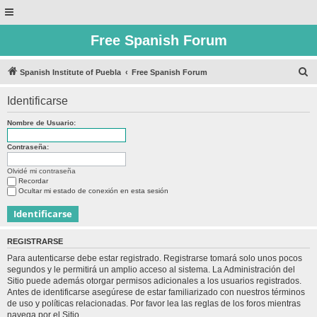
Free Spanish Forum
B
Spanish Institute of Puebla
Free Spanish Forum
u
Identificarse
s
c
Nombre de Usuario:
a
Contraseña:
r
Olvidé mi contraseña
Recordar
Ocultar mi estado de conexión en esta sesión
REGISTRARSE
Para autenticarse debe estar registrado. Registrarse tomará solo unos pocos
segundos y le permitirá un amplio acceso al sistema. La Administración del
Sitio puede además otorgar permisos adicionales a los usuarios registrados.
Antes de identificarse asegúrese de estar familiarizado con nuestros términos
de uso y políticas relacionadas. Por favor lea las reglas de los foros mientras
navega por el Sitio.