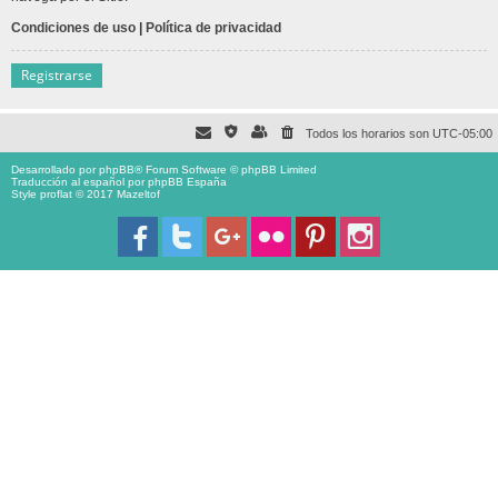
Condiciones de uso
|
Política de privacidad
Registrarse
Todos los horarios son
UTC-05:00
Desarrollado por
phpBB
® Forum Software © phpBB Limited
Traducción al español por
phpBB España
Style proflat © 2017
Mazeltof