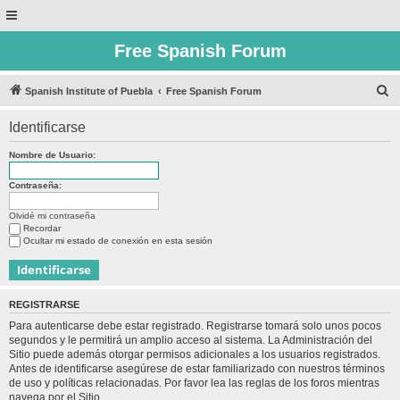
Free Spanish Forum
B
Spanish Institute of Puebla
Free Spanish Forum
u
Identificarse
s
c
Nombre de Usuario:
a
Contraseña:
r
Olvidé mi contraseña
Recordar
Ocultar mi estado de conexión en esta sesión
REGISTRARSE
Para autenticarse debe estar registrado. Registrarse tomará solo unos pocos
segundos y le permitirá un amplio acceso al sistema. La Administración del
Sitio puede además otorgar permisos adicionales a los usuarios registrados.
Antes de identificarse asegúrese de estar familiarizado con nuestros términos
de uso y políticas relacionadas. Por favor lea las reglas de los foros mientras
navega por el Sitio.