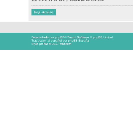
Registrarse
Desarrollado por
phpBB
® Forum Software © phpBB Limited
Traducción al español por
phpBB España
Style proflat © 2017
Mazeltof