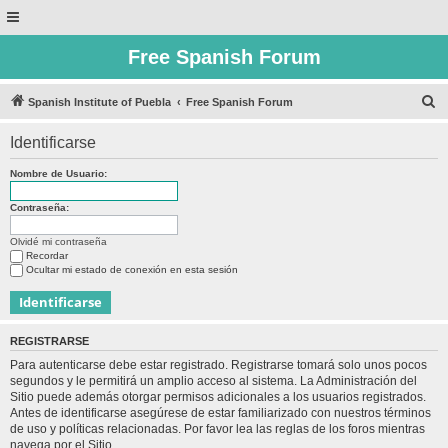
Free Spanish Forum
B
Spanish Institute of Puebla
Free Spanish Forum
u
Identificarse
s
c
Nombre de Usuario:
a
Contraseña:
r
Olvidé mi contraseña
Recordar
Ocultar mi estado de conexión en esta sesión
REGISTRARSE
Para autenticarse debe estar registrado. Registrarse tomará solo unos pocos
segundos y le permitirá un amplio acceso al sistema. La Administración del
Sitio puede además otorgar permisos adicionales a los usuarios registrados.
Antes de identificarse asegúrese de estar familiarizado con nuestros términos
de uso y políticas relacionadas. Por favor lea las reglas de los foros mientras
navega por el Sitio.