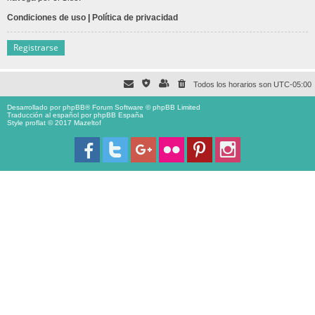
Condiciones de uso
|
Política de privacidad
Registrarse
Todos los horarios son
UTC-05:00
Desarrollado por
phpBB
® Forum Software © phpBB Limited
Traducción al español por
phpBB España
Style proflat © 2017
Mazeltof