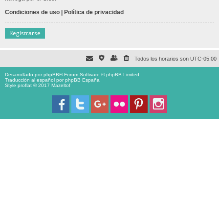
Condiciones de uso
|
Política de privacidad
Registrarse
Todos los horarios son
UTC-05:00
Desarrollado por
phpBB
® Forum Software © phpBB Limited
Traducción al español por
phpBB España
Style proflat © 2017
Mazeltof