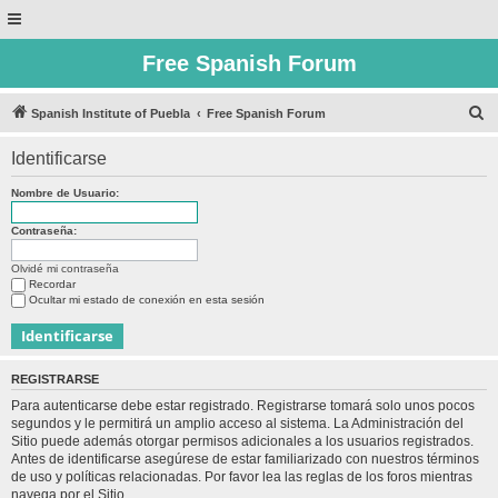
Free Spanish Forum
B
Spanish Institute of Puebla
Free Spanish Forum
u
Identificarse
s
c
Nombre de Usuario:
a
Contraseña:
r
Olvidé mi contraseña
Recordar
Ocultar mi estado de conexión en esta sesión
REGISTRARSE
Para autenticarse debe estar registrado. Registrarse tomará solo unos pocos
segundos y le permitirá un amplio acceso al sistema. La Administración del
Sitio puede además otorgar permisos adicionales a los usuarios registrados.
Antes de identificarse asegúrese de estar familiarizado con nuestros términos
de uso y políticas relacionadas. Por favor lea las reglas de los foros mientras
navega por el Sitio.