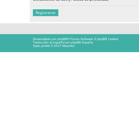
Registrarse
Desarrollado por
phpBB
® Forum Software © phpBB Limited
Traducción al español por
phpBB España
Style proflat © 2017
Mazeltof