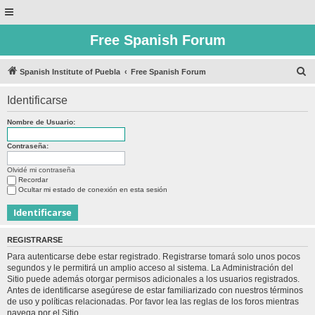
Free Spanish Forum
B
Spanish Institute of Puebla
Free Spanish Forum
u
Identificarse
s
c
Nombre de Usuario:
a
Contraseña:
r
Olvidé mi contraseña
Recordar
Ocultar mi estado de conexión en esta sesión
REGISTRARSE
Para autenticarse debe estar registrado. Registrarse tomará solo unos pocos
segundos y le permitirá un amplio acceso al sistema. La Administración del
Sitio puede además otorgar permisos adicionales a los usuarios registrados.
Antes de identificarse asegúrese de estar familiarizado con nuestros términos
de uso y políticas relacionadas. Por favor lea las reglas de los foros mientras
navega por el Sitio.