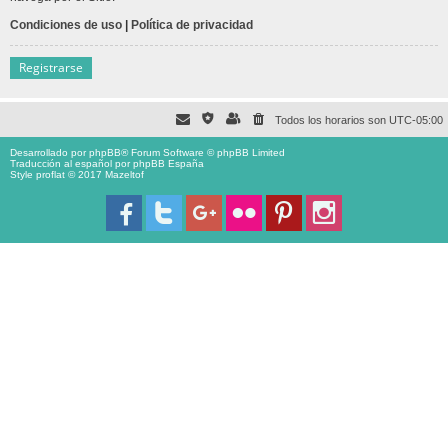
Condiciones de uso
|
Política de privacidad
Registrarse
Todos los horarios son
UTC-05:00
Desarrollado por
phpBB
® Forum Software © phpBB Limited
Traducción al español por
phpBB España
Style proflat © 2017
Mazeltof