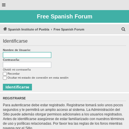
Free Spanish Forum
B
Spanish Institute of Puebla
Free Spanish Forum
u
Identificarse
s
c
Nombre de Usuario:
a
Contraseña:
r
Olvidé mi contraseña
Recordar
Ocultar mi estado de conexión en esta sesión
REGISTRARSE
Para autenticarse debe estar registrado. Registrarse tomará solo unos pocos
segundos y le permitirá un amplio acceso al sistema. La Administración del
Sitio puede además otorgar permisos adicionales a los usuarios registrados.
Antes de identificarse asegúrese de estar familiarizado con nuestros términos
de uso y políticas relacionadas. Por favor lea las reglas de los foros mientras
navega por el Sitio.