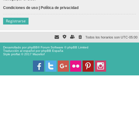
Condiciones de uso
|
Política de privacidad
Registrarse
Todos los horarios son
UTC-05:00
Desarrollado por
phpBB
® Forum Software © phpBB Limited
Traducción al español por
phpBB España
Style proflat © 2017
Mazeltof