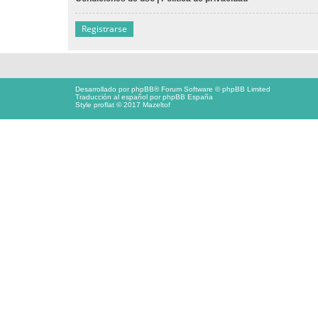
Registrarse
Desarrollado por
phpBB
® Forum Software © phpBB Limited
Traducción al español por
phpBB España
Style proflat © 2017
Mazeltof