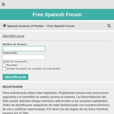
Free Spanish Forum
B
Spanish Institute of Puebla
Free Spanish Forum
u
Identificarse
s
c
Nombre de Usuario:
a
Contraseña:
r
Olvidé mi contraseña
Recordar
Ocultar mi estado de conexión en esta sesión
REGISTRARSE
Para autenticarse debe estar registrado. Registrarse tomará solo unos pocos
segundos y le permitirá un amplio acceso al sistema. La Administración del
Sitio puede además otorgar permisos adicionales a los usuarios registrados.
Antes de identificarse asegúrese de estar familiarizado con nuestros términos
de uso y políticas relacionadas. Por favor lea las reglas de los foros mientras
navega por el Sitio.