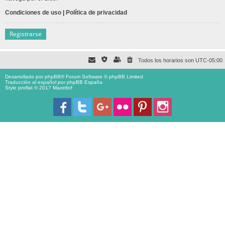
Condiciones de uso
|
Política de privacidad
Registrarse
Todos los horarios son
UTC-05:00
Desarrollado por
phpBB
® Forum Software © phpBB Limited
Traducción al español por
phpBB España
Style proflat © 2017
Mazeltof