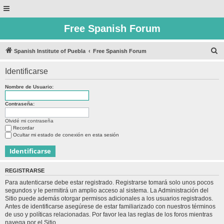
Free Spanish Forum
B
Spanish Institute of Puebla
Free Spanish Forum
u
Identificarse
s
c
Nombre de Usuario:
a
Contraseña:
r
Olvidé mi contraseña
Recordar
Ocultar mi estado de conexión en esta sesión
REGISTRARSE
Para autenticarse debe estar registrado. Registrarse tomará solo unos pocos
segundos y le permitirá un amplio acceso al sistema. La Administración del
Sitio puede además otorgar permisos adicionales a los usuarios registrados.
Antes de identificarse asegúrese de estar familiarizado con nuestros términos
de uso y políticas relacionadas. Por favor lea las reglas de los foros mientras
navega por el Sitio.