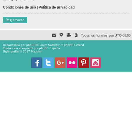
Condiciones de uso
|
Política de privacidad
Registrarse
Todos los horarios son
UTC-05:00
Desarrollado por
phpBB
® Forum Software © phpBB Limited
Traducción al español por
phpBB España
Style proflat © 2017
Mazeltof