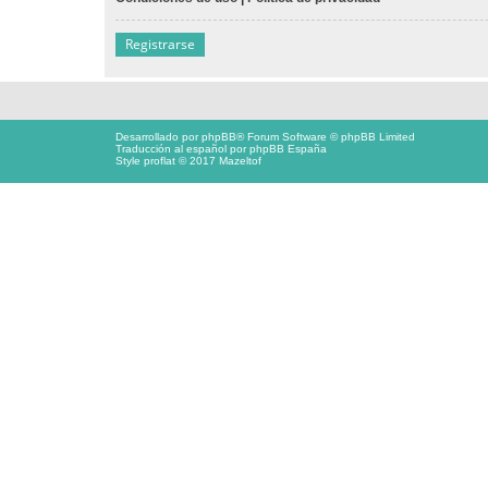
Registrarse
Desarrollado por
phpBB
® Forum Software © phpBB Limited
Traducción al español por
phpBB España
Style proflat © 2017
Mazeltof