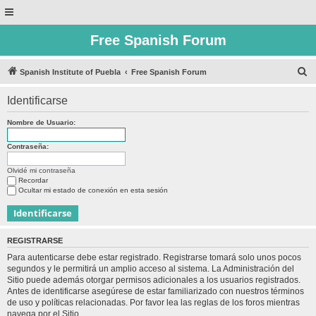
Free Spanish Forum
B
Spanish Institute of Puebla
Free Spanish Forum
u
Identificarse
s
c
Nombre de Usuario:
a
Contraseña:
r
Olvidé mi contraseña
Recordar
Ocultar mi estado de conexión en esta sesión
REGISTRARSE
Para autenticarse debe estar registrado. Registrarse tomará solo unos pocos
segundos y le permitirá un amplio acceso al sistema. La Administración del
Sitio puede además otorgar permisos adicionales a los usuarios registrados.
Antes de identificarse asegúrese de estar familiarizado con nuestros términos
de uso y políticas relacionadas. Por favor lea las reglas de los foros mientras
navega por el Sitio.