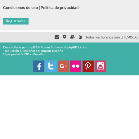
Condiciones de uso
|
Política de privacidad
Registrarse
Todos los horarios son
UTC-05:00
Desarrollado por
phpBB
® Forum Software © phpBB Limited
Traducción al español por
phpBB España
Style proflat © 2017
Mazeltof