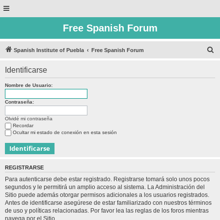
Free Spanish Forum
B
Spanish Institute of Puebla
Free Spanish Forum
u
Identificarse
s
c
Nombre de Usuario:
a
Contraseña:
r
Olvidé mi contraseña
Recordar
Ocultar mi estado de conexión en esta sesión
REGISTRARSE
Para autenticarse debe estar registrado. Registrarse tomará solo unos pocos
segundos y le permitirá un amplio acceso al sistema. La Administración del
Sitio puede además otorgar permisos adicionales a los usuarios registrados.
Antes de identificarse asegúrese de estar familiarizado con nuestros términos
de uso y políticas relacionadas. Por favor lea las reglas de los foros mientras
navega por el Sitio.