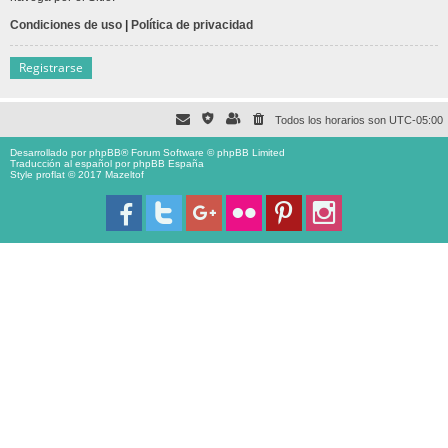
Condiciones de uso
|
Política de privacidad
Registrarse
Todos los horarios son
UTC-05:00
Desarrollado por
phpBB
® Forum Software © phpBB Limited
Traducción al español por
phpBB España
Style proflat © 2017
Mazeltof