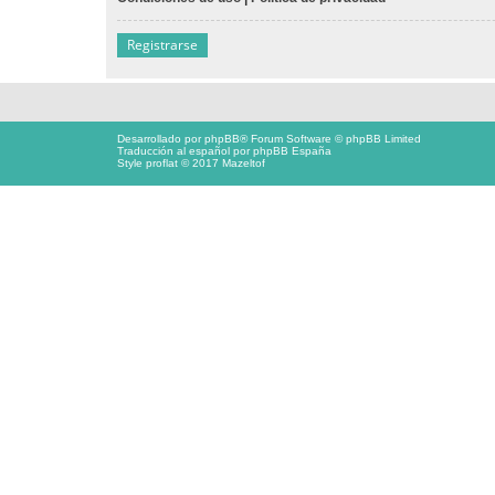
Registrarse
Desarrollado por
phpBB
® Forum Software © phpBB Limited
Traducción al español por
phpBB España
Style proflat © 2017
Mazeltof