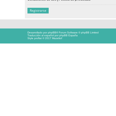
Registrarse
Desarrollado por
phpBB
® Forum Software © phpBB Limited
Traducción al español por
phpBB España
Style proflat © 2017
Mazeltof