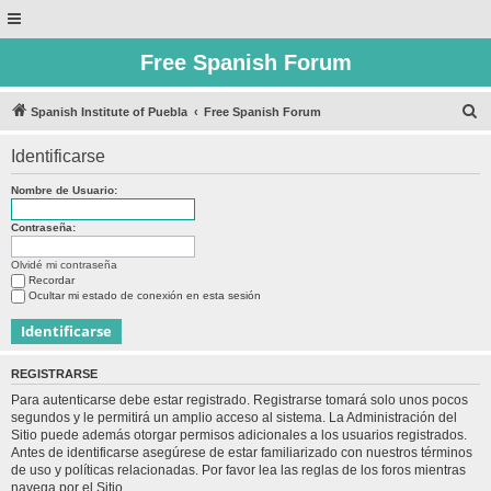
Free Spanish Forum
B
Spanish Institute of Puebla
Free Spanish Forum
u
Identificarse
s
c
Nombre de Usuario:
a
Contraseña:
r
Olvidé mi contraseña
Recordar
Ocultar mi estado de conexión en esta sesión
REGISTRARSE
Para autenticarse debe estar registrado. Registrarse tomará solo unos pocos
segundos y le permitirá un amplio acceso al sistema. La Administración del
Sitio puede además otorgar permisos adicionales a los usuarios registrados.
Antes de identificarse asegúrese de estar familiarizado con nuestros términos
de uso y políticas relacionadas. Por favor lea las reglas de los foros mientras
navega por el Sitio.