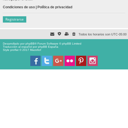
Condiciones de uso
|
Política de privacidad
Registrarse
Todos los horarios son
UTC-05:00
Desarrollado por
phpBB
® Forum Software © phpBB Limited
Traducción al español por
phpBB España
Style proflat © 2017
Mazeltof