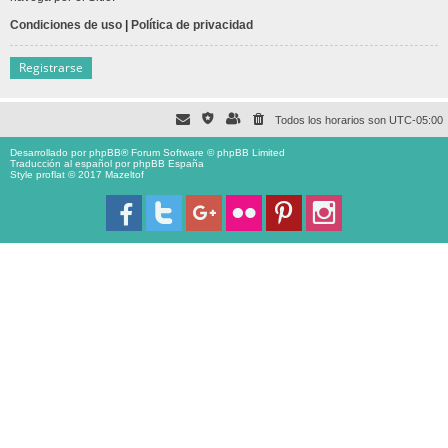
Condiciones de uso
|
Política de privacidad
Registrarse
Todos los horarios son
UTC-05:00
Desarrollado por
phpBB
® Forum Software © phpBB Limited
Traducción al español por
phpBB España
Style proflat © 2017
Mazeltof