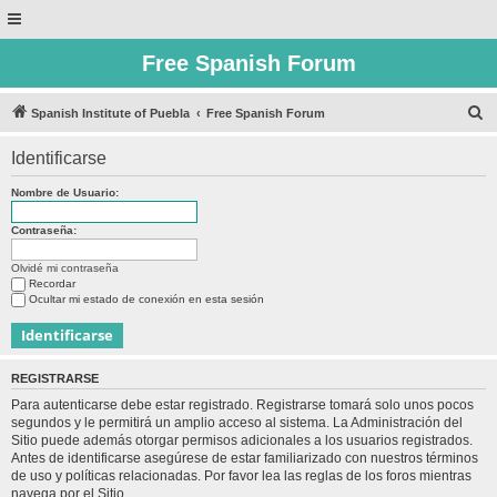
Free Spanish Forum
B
Spanish Institute of Puebla
Free Spanish Forum
u
Identificarse
s
c
Nombre de Usuario:
a
Contraseña:
r
Olvidé mi contraseña
Recordar
Ocultar mi estado de conexión en esta sesión
REGISTRARSE
Para autenticarse debe estar registrado. Registrarse tomará solo unos pocos
segundos y le permitirá un amplio acceso al sistema. La Administración del
Sitio puede además otorgar permisos adicionales a los usuarios registrados.
Antes de identificarse asegúrese de estar familiarizado con nuestros términos
de uso y políticas relacionadas. Por favor lea las reglas de los foros mientras
navega por el Sitio.