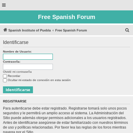
Free Spanish Forum
B
Spanish Institute of Puebla
Free Spanish Forum
u
Identificarse
s
c
Nombre de Usuario:
a
Contraseña:
r
Olvidé mi contraseña
Recordar
Ocultar mi estado de conexión en esta sesión
REGISTRARSE
Para autenticarse debe estar registrado. Registrarse tomará solo unos pocos
segundos y le permitirá un amplio acceso al sistema. La Administración del
Sitio puede además otorgar permisos adicionales a los usuarios registrados.
Antes de identificarse asegúrese de estar familiarizado con nuestros términos
de uso y políticas relacionadas. Por favor lea las reglas de los foros mientras
navega por el Sitio.