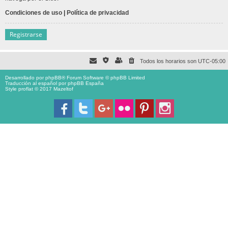
Condiciones de uso
|
Política de privacidad
Registrarse
Todos los horarios son
UTC-05:00
Desarrollado por
phpBB
® Forum Software © phpBB Limited
Traducción al español por
phpBB España
Style proflat © 2017
Mazeltof