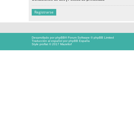
Registrarse
Desarrollado por
phpBB
® Forum Software © phpBB Limited
Traducción al español por
phpBB España
Style proflat © 2017
Mazeltof