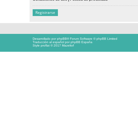
Registrarse
Desarrollado por
phpBB
® Forum Software © phpBB Limited
Traducción al español por
phpBB España
Style proflat © 2017
Mazeltof