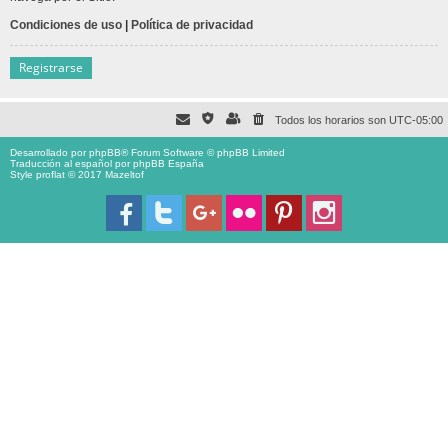
Condiciones de uso
|
Política de privacidad
Registrarse
Todos los horarios son
UTC-05:00
Desarrollado por
phpBB
® Forum Software © phpBB Limited
Traducción al español por
phpBB España
Style proflat © 2017
Mazeltof