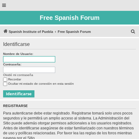
Free Spanish Forum
B
Spanish Institute of Puebla
Free Spanish Forum
u
Identificarse
s
c
Nombre de Usuario:
a
Contraseña:
r
Olvidé mi contraseña
Recordar
Ocultar mi estado de conexión en esta sesión
REGISTRARSE
Para autenticarse debe estar registrado. Registrarse tomará solo unos pocos
segundos y le permitirá un amplio acceso al sistema. La Administración del
Sitio puede además otorgar permisos adicionales a los usuarios registrados.
Antes de identificarse asegúrese de estar familiarizado con nuestros términos
de uso y políticas relacionadas. Por favor lea las reglas de los foros mientras
navega por el Sitio.