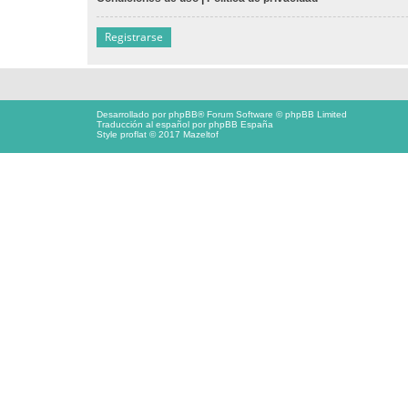
Registrarse
Desarrollado por
phpBB
® Forum Software © phpBB Limited
Traducción al español por
phpBB España
Style proflat © 2017
Mazeltof